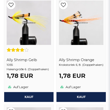
fangen.
Vorteile von Fliegen mit Doppelhaken
Fliegen mit
Doppelhaken
bieten eine robuste Konstruktion und
eine verbesserte Hakeneffizienz, was sie zu einer ausgezeichneten
Wahl für anspruchsvolle Bedingungen in fließenden Gewässern
macht. Ihr Design sorgt dafür, dass die Fliege auch in starken
Strömungen stabil und für die Fische attraktiv bleibt.
Ally Shrimp Gelb
Ally Shrimp Orange
1055
Krokstorlek 6, 8. (Doppelhaken)
Hakengröße 6. (Doppelhaken)
1,78 EUR
1,78 EUR
Auf Lager
Auf Lager
KAUF
KAUF