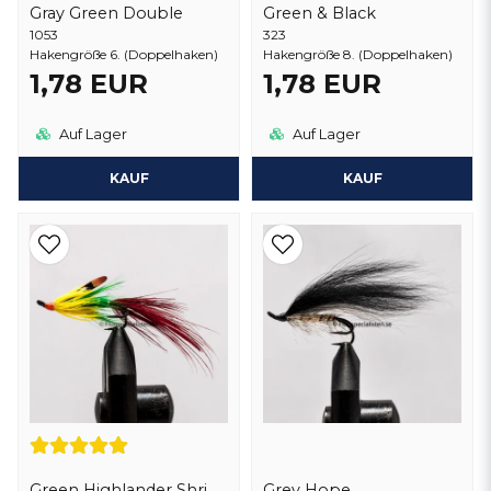
Gray Green Double
Green & Black
1053
323
Hakengröße 6. (Doppelhaken)
Hakengröße 8. (Doppelhaken)
1,78 EUR
1,78 EUR
Auf Lager
Auf Lager
KAUF
KAUF
Green Highlander Shrimp
Grey Hope