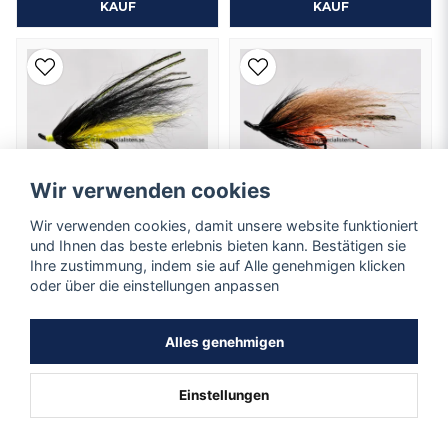
KAUF
KAUF
Wir verwenden cookies
Wir verwenden cookies, damit unsere website funktioniert
und Ihnen das beste erlebnis bieten kann. Bestätigen sie
Ihre zustimmung, indem sie auf Alle genehmigen klicken
oder über die einstellungen anpassen
PeWe
Phatakorva
1044
Hakengröße 6,8.
Hakengröße 6. (Doppelhaken)
(Doppelhaken)
Alles genehmigen
1,78 EUR
1,78 EUR
Einstellungen
Auf Lager
Auf Lager
KAUF
KAUF