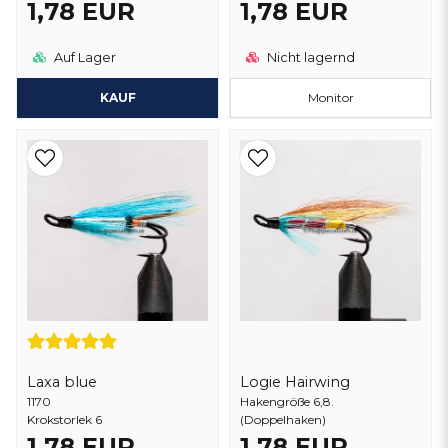
1,78 EUR
1,78 EUR
Auf Lager
Nicht lagernd
KAUF
Monitor
Laxa blue
Logie Hairwing
1170
Hakengröße 6,8.
Krokstorlek 6
(Doppelhaken)
1,78 EUR
1,78 EUR