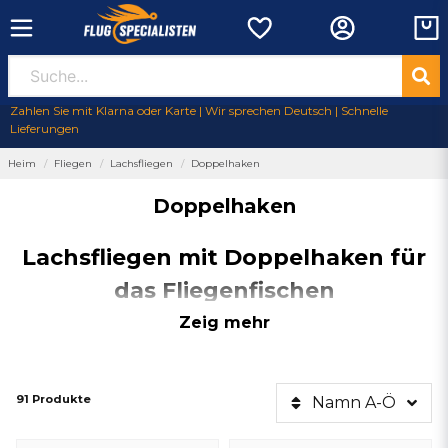
Zahlen Sie mit Klarna oder Karte | Wir sprechen Deutsch | Schnelle
Lieferungen
Heim
Fliegen
Lachsfliegen
Doppelhaken
Doppelhaken
Lachsfliegen mit Doppelhaken für
das Fliegenfischen
Entdecken Sie unser umfangreiches Sortiment an
Lachsfliegen mit
Zeig mehr
Doppelhaken
, die sich ideal für
das Fliegenfischen
und
Lachsfischen
in
fließenden Gewässern
eignen. Diese Fliegen
wurden speziell entwickelt, um die Chancen zu erhöhen, Fische wie
Lachs
,
Meerforelle und größere Bachforellen
zu fangen
.
Der
91 Produkte
Namn A-Ö
Doppelhaken sorgt für eine ausgewogene Präsentation der Fliege
im Wasser, was Ihre Chancen erhöht, Lachs und Meerforellen zu