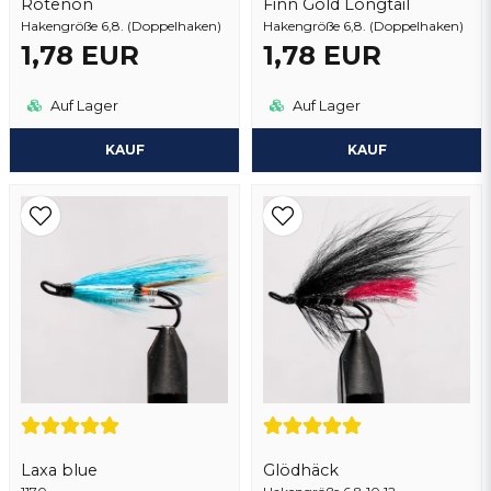
Rotenon
Finn Gold Longtail
Hakengröße 6,8. (Doppelhaken)
Frage senden
Hakengröße 6,8. (Doppelhaken)
1,78 EUR
1,78 EUR
Auf Lager
Auf Lager
KAUF
KAUF
Laxa blue
Glödhäck