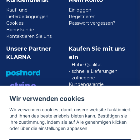
Kundendienst
Mein Konto
Kauf- und
Einloggen
Lieferbedingungen
Registrieren
Cookies
Passwort vergessen?
Bonuskunde
Kontaktieren Sie uns
Unsere Partner
Kaufen Sie mit uns
KLARNA
ein
- Hohe Qualität
- schnelle Lieferungen
- zufriedene
Kundengarantie
Wir verwenden cookies
VISA/MASTERCARD/AMERICAN
EXPRESS
Wir verwenden cookies, damit unsere website funktioniert
und Ihnen das beste erlebnis bieten kann. Bestätigen sie
Ihre zustimmung, indem sie auf Alle genehmigen klicken
Folgen Sie uns
oder über die einstellungen anpassen
Facebook