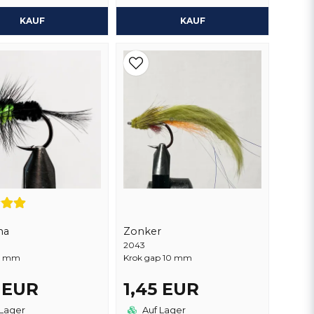
KAUF
KAUF
na
Zonker
2043
0 mm
Krok gap 10 mm
5 EUR
1,45 EUR
Lager
Auf Lager