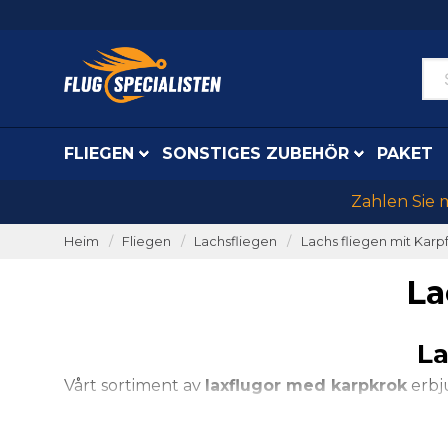
FLIEGEN
SONSTIGES ZUBEHÖR
PAKET
Zahlen Sie 
Heim
Fliegen
Lachsfliegen
Lachs fliegen mit Kar
La
La
Vårt sortiment av
laxflugor med karpkrok
erbj
med
karpkrokar
av högsta kvalitet, vilket säker
havsöring,