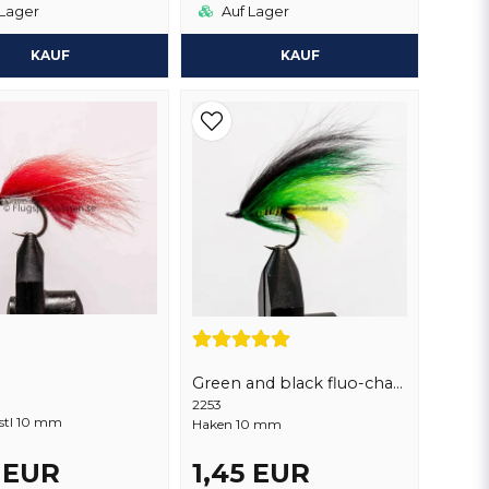
Lager
Auf Lager
KAUF
KAUF
Green and black fluo-chatreuse green body
2253
 stl 10 mm
Haken 10 mm
5 EUR
1,45 EUR