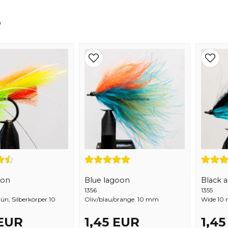
Varför Välja Flugor med Karpkrok?
e
lt populära bland entusiaster av
flugfiske
för deras hållb
vilket gör dem idealiska för laxfiske. Vårt utbud av
laxfl
 vatten och hav. Upplev skillnaden med våra högkvalitati
framgångsrikt.
mon
Blue lagoon
Black 
1356
1355
n, Silberkörper 10
Oliv/blau/orange. 10 mm
Wide 10
 EUR
1,45 EUR
1,4