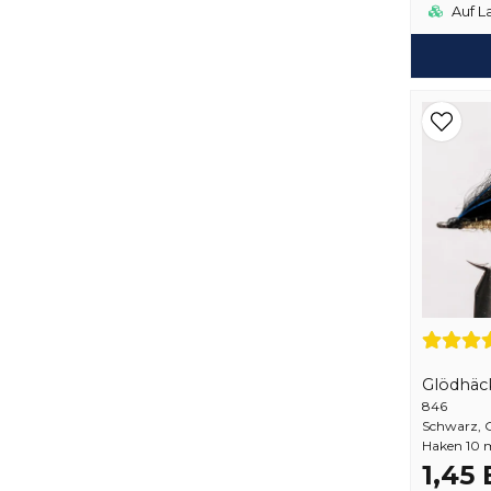
Auf L
Glödhäc
846
Schwarz, G
Haken 10
1,45