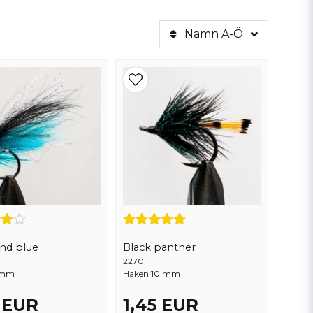
Namn A-Ö
arhet och styrka. Karpkrokar är kända för sin
ugor
är designat för att stå emot de utmaningar
va flugor och gör ditt nästa fiskeäventyr
and blue
Black panther
2270
 mm
Haken 10 mm
5 EUR
1,45 EUR