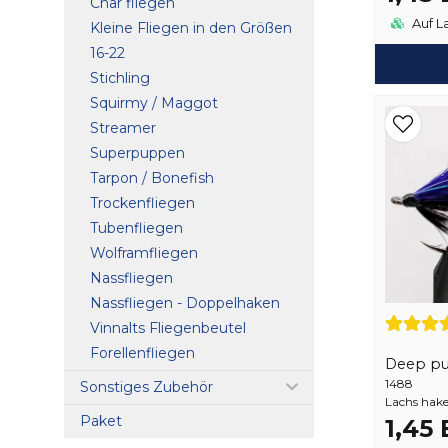
Char fliegen
Auf L
Kleine Fliegen in den Größen
16-22
Stichling
Squirmy / Maggot
Streamer
Superpuppen
Tarpon / Bonefish
Trockenfliegen
Tubenfliegen
Wolframfliegen
Nassfliegen
Nassfliegen - Doppelhaken
Vinnalts Fliegenbeutel
Forellenfliegen
Deep pu
1488
Sonstiges Zubehör
Lachs hak
Paket
1,45