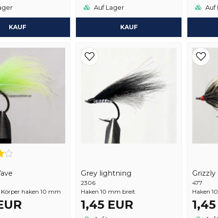
ager
Auf Lager
Auf 
KAUF
KAUF
ave
Grizzly
Grey lightning
477
2306
 Körper haken 10 mm
Haken 1
Haken 10 mm breit
 EUR
1,45 EUR
1,4