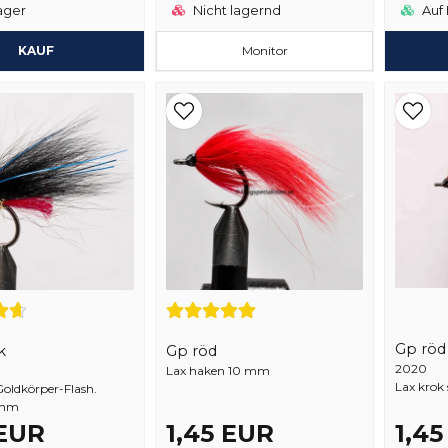
ager
Nicht lagernd
Auf 
KAUF
Monitor
Gp röd
k
Gp röd
2020
Lax haken 10 mm
Lax krok
oldkörper-Flash.
 mm
 EUR
1,45 EUR
1,4