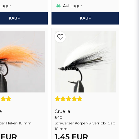
Lager
Auf Lager
KAUF
KAUF
e
Cruella
840
rper Haken 10 mm
Schwarzer Körper-Silverribb. Gap
10 mm
5 EUR
1,45 EUR