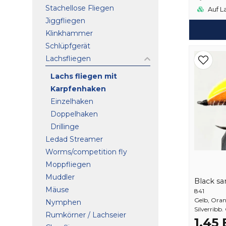
Stachellose Fliegen
Auf L
Jiggfliegen
Klinkhammer
Schlüpfgerät
Lachsfliegen
Lachs fliegen mit
Karpfenhaken
Einzelhaken
Doppelhaken
Drillinge
Ledad Streamer
Worms/competition fly
Moppfliegen
Muddler
Black sa
Mäuse
841
Gelb, Oran
Nymphen
Silverribb
Rumkörner / Lachseier
1,45