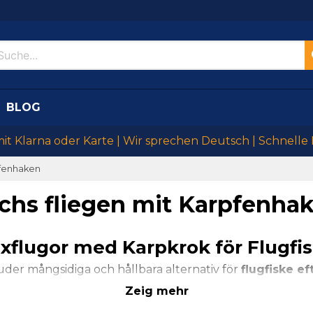
BLOG
mit Klarna oder Karte | Wir sprechen Deutsch | Schnelle
pfenhaken
chs fliegen mit Karpfenha
xflugor med Karpkrok för Flugfi
uder mångsidiga och hållbara alternativ för
flugfiske ef
ställer att de är både starka och pålitliga. Våra mönster 
Zeig mehr
 vilket gör dem till ett oumbärligt tillbehör i varje flugfi