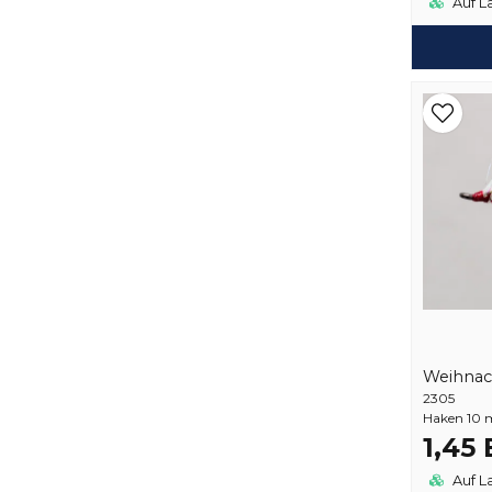
Auf L
Weihna
2305
Haken 10 
1,45
Auf L