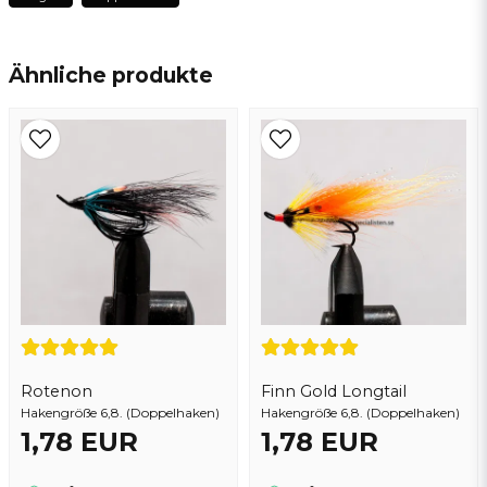
name
Name
Ähnliche produkte
email
E-Mail addresse
Ja, sie können meine frage veröffentlichen
Rotenon
Finn Gold Longtail
Hakengröße 6,8. (Doppelhaken)
Hakengröße 6,8. (Doppelhaken)
1,78 EUR
1,78 EUR
Frage senden