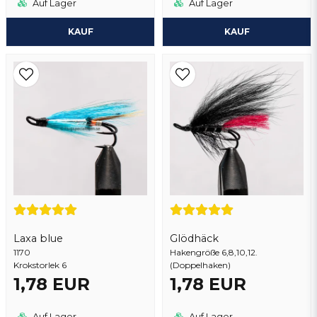
Auf Lager
Auf Lager
KAUF
KAUF
Laxa blue
Glödhäck
1170
Hakengröße 6,8,10,12.
Krokstorlek 6
(Doppelhaken)
1,78 EUR
1,78 EUR
Auf Lager
Auf Lager