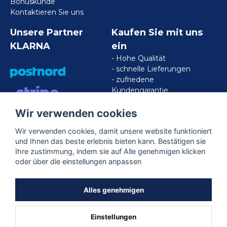
Bonuskunde
Kontaktieren Sie uns
Unsere Partner
Kaufen Sie mit uns
KLARNA
ein
- Hohe Qualität
- schnelle Lieferungen
- zufriedene
Kundengarantie
Wir verwenden cookies
VISA/MASTERCARD/AMERICAN
EXPRESS
Wir verwenden cookies, damit unsere website funktioniert
und Ihnen das beste erlebnis bieten kann. Bestätigen sie
Ihre zustimmung, indem sie auf Alle genehmigen klicken
Folgen Sie uns
oder über die einstellungen anpassen
Facebook
Alles genehmigen
Einstellungen