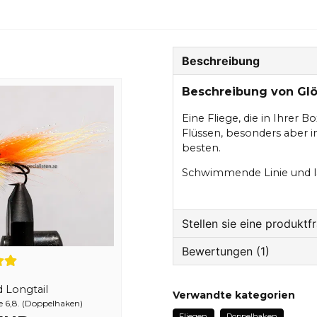
Beschreibung
Beschreibung von Gl
Eine Fliege, die in Ihrer B
Flüssen, besonders aber i
besten.
Schwimmende Linie und l
Stellen sie eine produktf
Bewertungen (1)
question
Fragen sie uns etwas z
STEFAN
d Longtail
Verwandte kategorien
 6,8. (Doppelhaken)
vor 3 Jahren
Fliegen
Doppelhaken