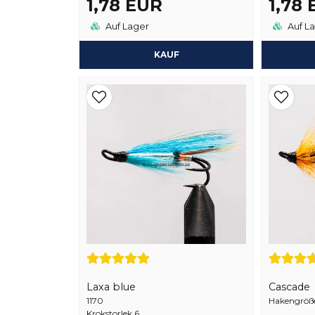
1,78 EUR
1,78
Auf Lager
Auf L
KAUF
Laxa blue
Cascade
1170
Hakengröße
Krokstorlek 6