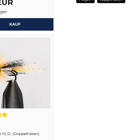
 EUR
name
Name
ager
KAUF
Ja, sie können mein
 10,12. (Doppelhaken)