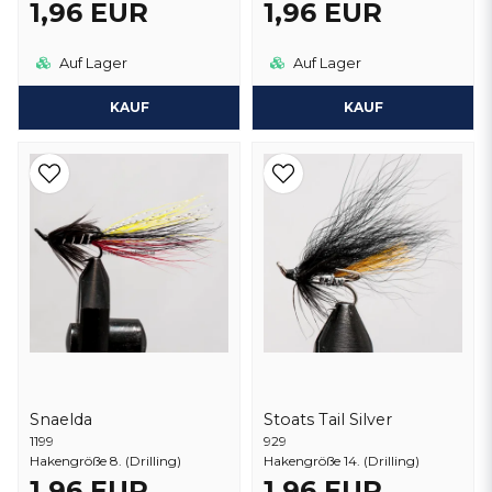
1,96 EUR
1,96 EUR
Auf Lager
Auf Lager
KAUF
KAUF
Snaelda
Stoats Tail Silver
1199
929
Hakengröße 8. (Drilling)
Hakengröße 14. (Drilling)
1,96 EUR
1,96 EUR