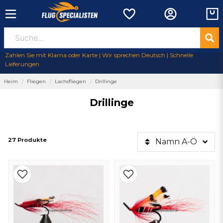
Zahlen Sie mit Klarna oder Karte | Wir sprechen Deutsch | Schnelle
Lieferungen
Heim
Fliegen
Lachsfliegen
Drillinge
Drillinge
27 Produkte
Namn A-Ö