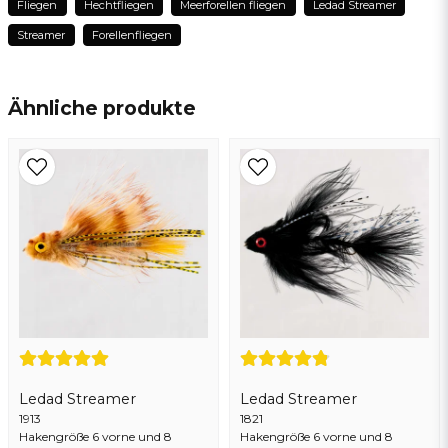
Fliegen
Hechtfliegen
Meerforellen fliegen
Ledad Streamer
Streamer
Forellenfliegen
name
Name
Ähnliche produkte
email
E-Mail addresse
Ja, sie können meine frage veröffentlichen
Ledad Streamer
Ledad Streamer
1913
1821
Frage senden
Hakengröße 6 vorne und 8
Hakengröße 6 vorne und 8