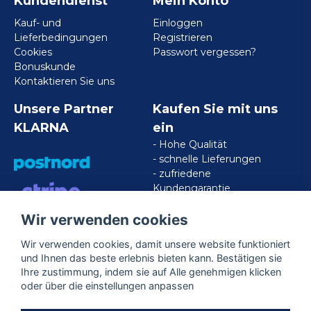
Kundendienst
Mein Konto
Kauf- und
Einloggen
Lieferbedingungen
Registrieren
Cookies
Passwort vergessen?
Bonuskunde
Kontaktieren Sie uns
Unsere Partner
Kaufen Sie mit uns
KLARNA
ein
- Hohe Qualität
- schnelle Lieferungen
- zufriedene
Kundengarantie
Wir verwenden cookies
VISA/MASTERCARD/AMERICAN
EXPRESS
Wir verwenden cookies, damit unsere website funktioniert
und Ihnen das beste erlebnis bieten kann. Bestätigen sie
Ihre zustimmung, indem sie auf Alle genehmigen klicken
Folgen Sie uns
oder über die einstellungen anpassen
Facebook