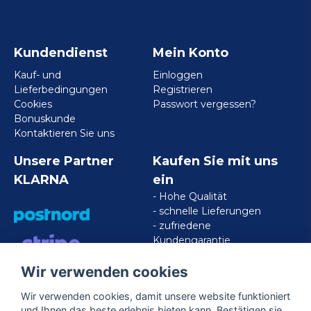
Kundendienst
Mein Konto
Kauf- und
Einloggen
Lieferbedingungen
Registrieren
Cookies
Passwort vergessen?
Bonuskunde
Kontaktieren Sie uns
Unsere Partner
Kaufen Sie mit uns
KLARNA
ein
- Hohe Qualität
- schnelle Lieferungen
- zufriedene
Kundengarantie
Wir verwenden cookies
VISA/MASTERCARD/AMERICAN
EXPRESS
Wir verwenden cookies, damit unsere website funktioniert
und Ihnen das beste erlebnis bieten kann. Bestätigen sie