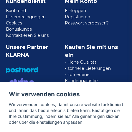
Kundendienst
Mein Konto
Kauf- und
Einloggen
Lieferbedingungen
Registrieren
Cookies
Passwort vergessen?
Bonuskunde
Kontaktieren Sie uns
Unsere Partner
Kaufen Sie mit uns
KLARNA
ein
- Hohe Qualität
- schnelle Lieferungen
- zufriedene
Kundengarantie
Wir verwenden cookies
VISA/MASTERCARD/AMERICAN
EXPRESS
Wir verwenden cookies, damit unsere website funktioniert
und Ihnen das beste erlebnis bieten kann. Bestätigen sie
Ihre zustimmung, indem sie auf Alle genehmigen klicken
Folgen Sie uns
oder über die einstellungen anpassen
Facebook