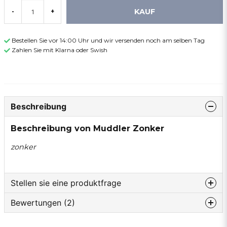
KAUF
-
+
Bestellen Sie vor 14:00 Uhr und wir versenden noch am selben Tag
Zahlen Sie mit Klarna oder Swish
Beschreibung
Beschreibung von Muddler Zonker
zonker
Stellen sie eine produktfrage
Bewertungen (2)
question
Fragen sie uns etwas zu diesem produkt...