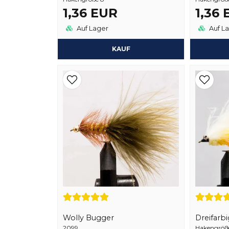
1,36 EUR
1,36
Auf Lager
Auf L
KAUF
Wolly Bugger
Dreifarbi
2099
Hakengröße 