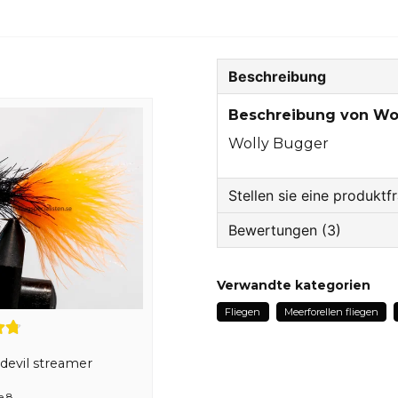
Beschreibung
Beschreibung von Wo
Wolly Bugger
Stellen sie eine produktf
Bewertungen (3)
question
Fragen sie uns etwas z
Hasim
Verwandte kategorien
vor 9 Monaten
Fliegen
Meerforellen fliegen
name
Torgny
Name
vor 1 Jahr
devil streamer
Mahmoud
e 8