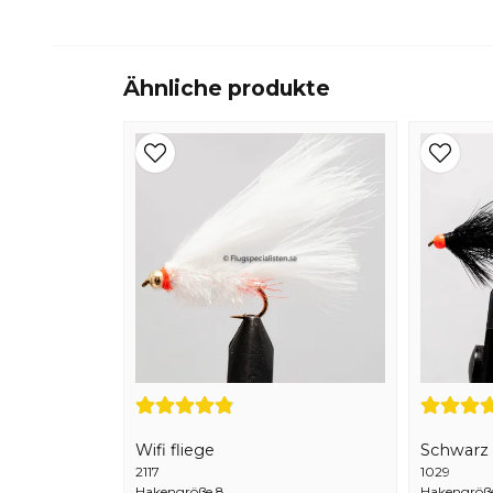
Ähnliche produkte
Wifi fliege
Schwarz 
2117
1029
Hakengröße 8
Hakengröß