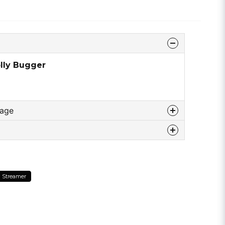
lly Bugger
rage
u diesem produkt...
Streamer
email
E-Mail addresse