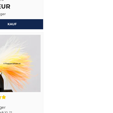
vor 2 Jahren
 EUR
Ja, sie können mein
Rigtig god kvalitet
ager
KAUF
ger
8,10, 12