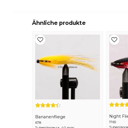
Ähnliche produkte
Night Fli
Bananenfliege
1765
678
Tubenlänge
Tubenlänge ca. 40 mm