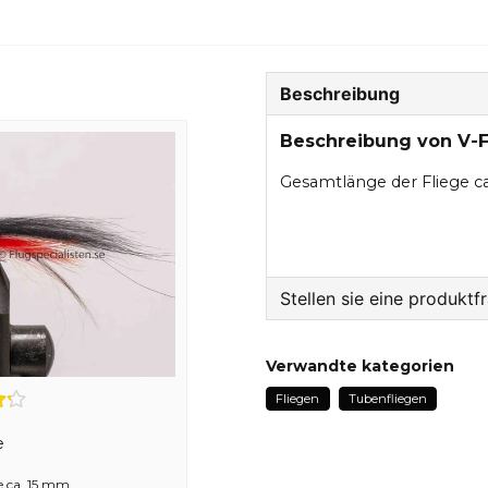
Beschreibung
Beschreibung von V-F
Gesamtlänge der Fliege 
Stellen sie eine produktf
question
Fragen sie uns etwas z
Verwandte kategorien
Fliegen
Tubenfliegen
e
name
Name
 ca. 15 mm