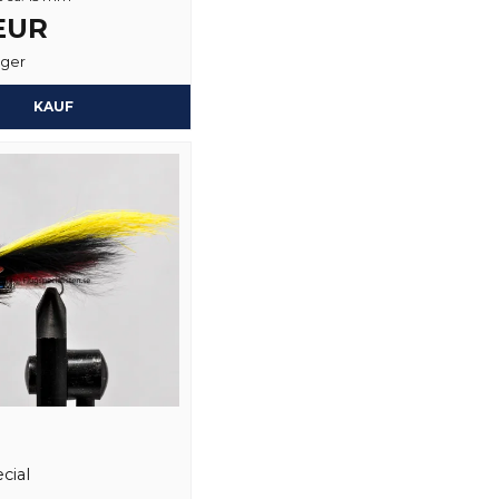
 EUR
ager
Ja, sie können mein
KAUF
cial