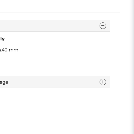
ly
ca.40 mm
rage
u diesem produkt...
email
E-Mail addresse