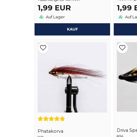
1,99 EUR
1,99
Auf Lager
Auf L
KAUF
Driva Spe
Phatakorva
856