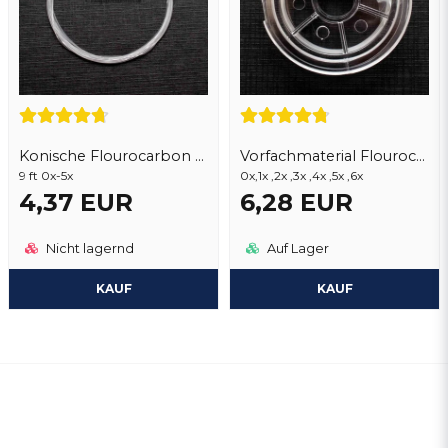
Konische Flourocarbon Vorfächer
Vorfachmaterial Flourocarbon
9 ft 0x-5x
0x,1x ,2x ,3x ,4x ,5x ,6x
4,37 EUR
6,28 EUR
Nicht lagernd
Auf Lager
KAUF
KAUF