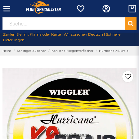
Zahlen Sie mit Klarna oder Karte | Wir sprechen Deutsch | Schnelle
Lieferungen
Heim
Sonstiges Zubehör
Konische Fliegenvorflächer
Hurricane X8 Braid