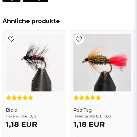
name
Name
Ähnliche produkte
email
E-Mail addresse
Ja, sie können meine frage veröffentlichen
Bibio
Red Tag
Hakengröße 10,12
Hakengröße 6,8, 10,12.
1,18 EUR
1,18 EUR
Frage senden