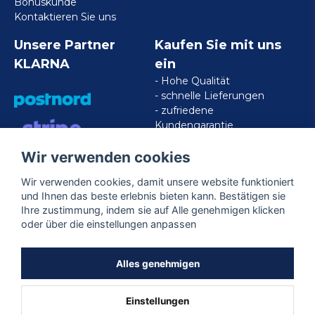
Bonuskunde
Kontaktieren Sie uns
Unsere Partner
Kaufen Sie mit uns
KLARNA
ein
- Hohe Qualität
- schnelle Lieferungen
- zufriedene
Kundengarantie
Wir verwenden cookies
VISA/MASTERCARD/AMERICAN
EXPRESS
Wir verwenden cookies, damit unsere website funktioniert
und Ihnen das beste erlebnis bieten kann. Bestätigen sie
Ihre zustimmung, indem sie auf Alle genehmigen klicken
Folgen Sie uns
oder über die einstellungen anpassen
Facebook
Alles genehmigen
Einstellungen