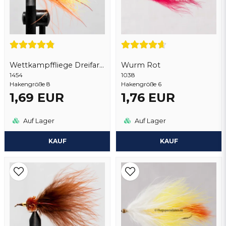
Frage senden
Wettkampffliege Dreifarbig
Wurm Rot
1454
1038
Hakengröße 8
Hakengröße 6
1,69 EUR
1,76 EUR
Auf Lager
Auf Lager
KAUF
KAUF