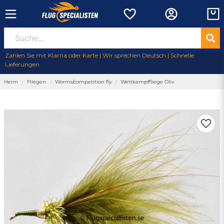
Zahlen Sie mit Klarna oder Karte | Wir sprechen Deutsch | Schnelle
Lieferungen
Heim
Fliegen
Worms/competition fly
Wettkampffliege Oliv