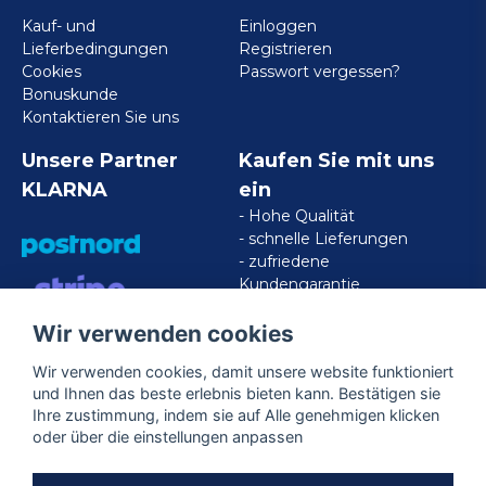
Kauf- und
Einloggen
Lieferbedingungen
Registrieren
Cookies
Passwort vergessen?
Bonuskunde
Kontaktieren Sie uns
Unsere Partner
Kaufen Sie mit uns
KLARNA
ein
- Hohe Qualität
- schnelle Lieferungen
- zufriedene
Kundengarantie
Wir verwenden cookies
VISA/MASTERCARD/AMERICAN
EXPRESS
Wir verwenden cookies, damit unsere website funktioniert
und Ihnen das beste erlebnis bieten kann. Bestätigen sie
Ihre zustimmung, indem sie auf Alle genehmigen klicken
Folgen Sie uns
oder über die einstellungen anpassen
Facebook