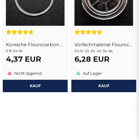
Konische Flourocarbon Vorfächer
Vorfachmaterial Flourocarbon
9 ft 0x-5x
0x,1x ,2x ,3x ,4x ,5x ,6x
4,37 EUR
6,28 EUR
Nicht lagernd
Auf Lager
KAUF
KAUF