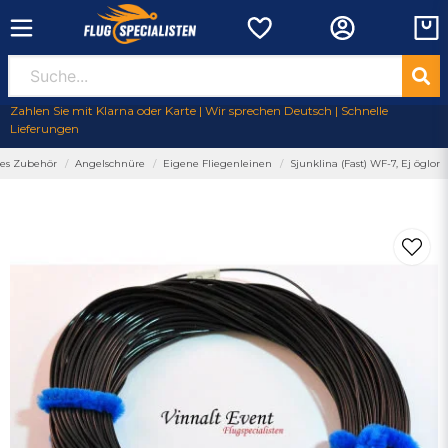
Zahlen Sie mit Klarna oder Karte | Wir sprechen Deutsch | Schnelle
Lieferungen
ges Zubehör
Angelschnüre
Eigene Fliegenleinen
Sjunklina (Fast) WF-7, Ej öglor