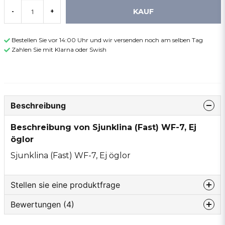
KAUF
-
+
Bestellen Sie vor 14:00 Uhr und wir versenden noch am selben Tag
Zahlen Sie mit Klarna oder Swish
Beschreibung
Beschreibung von Sjunklina (Fast) WF-7, Ej
öglor
Sjunklina (Fast) WF-7, Ej öglor
Stellen sie eine produktfrage
Bewertungen (4)
question
Fragen sie uns etwas zu diesem produkt...