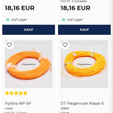
100 FT, 2 Schleifen
18,16 EUR
18,16 EUR
Auf Lager
Auf Lager
KAUF
KAUF
Flytlina WF-6F
DT Fliegenrute Klasse 6
4066
23881
100 FT, 2 Öglor
100 ft