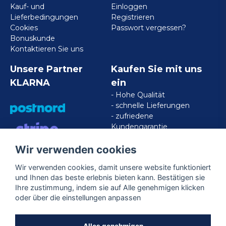
Kauf- und
Einloggen
Lieferbedingungen
Registrieren
Cookies
Passwort vergessen?
Bonuskunde
Kontaktieren Sie uns
Unsere Partner
Kaufen Sie mit uns
KLARNA
ein
- Hohe Qualität
- schnelle Lieferungen
- zufriedene
Kundengarantie
Wir verwenden cookies
VISA/MASTERCARD/AMERICAN
EXPRESS
Wir verwenden cookies, damit unsere website funktioniert
und Ihnen das beste erlebnis bieten kann. Bestätigen sie
Ihre zustimmung, indem sie auf Alle genehmigen klicken
Folgen Sie uns
oder über die einstellungen anpassen
Facebook
Alles genehmigen