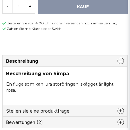
KAUF
-
+
Bestellen Sie vor 14:00 Uhr und wir versenden noch am selben Tag
Zahlen Sie mit Klarna oder Swish
Beschreibung
Beschreibung von Simpa
En fluga som kan lura storöringen, skägget är light
rosa.
Stellen sie eine produktfrage
Bewertungen (2)
question
Fragen sie uns etwas zu diesem produkt...