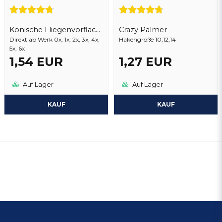
Konische Fliegenvorflächer 12 Ft
Crazy Palmer
Direkt ab Werk 0x, 1x, 2x, 3x, 4x,
Hakengröße 10,12,14
5x, 6x
1,54 EUR
1,27 EUR
Auf Lager
Auf Lager
KAUF
KAUF