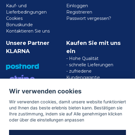
Kauf- und
Einloggen
Lieferbedingungen
Registrieren
Cookies
Passwort vergessen?
Bonuskunde
Kontaktieren Sie uns
Unsere Partner
Kaufen Sie mit uns
KLARNA
ein
- Hohe Qualität
- schnelle Lieferungen
- zufriedene
Kundengarantie
Wir verwenden cookies
VISA/MASTERCARD/AMERICAN
EXPRESS
Wir verwenden cookies, damit unsere website funktioniert
und Ihnen das beste erlebnis bieten kann. Bestätigen sie
Ihre zustimmung, indem sie auf Alle genehmigen klicken
Folgen Sie uns
oder über die einstellungen anpassen
Facebook