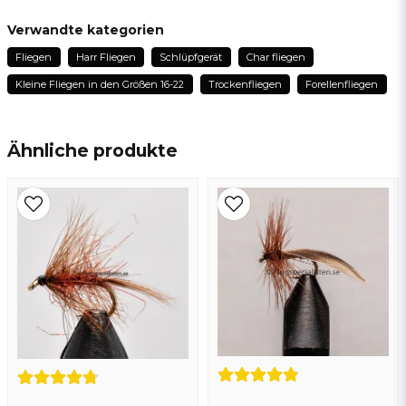
question
Fragen sie uns etwas zu diesem produkt...
Verwandte kategorien
Fliegen
Harr Fliegen
Schlüpfgerät
Char fliegen
Kleine Fliegen in den Größen 16-22
Trockenfliegen
Forellenfliegen
name
Name
Ähnliche produkte
email
E-Mail addresse
Ja, sie können meine frage veröffentlichen