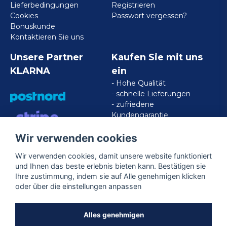
Lieferbedingungen
Registrieren
Cookies
Passwort vergessen?
Bonuskunde
Kontaktieren Sie uns
Unsere Partner
Kaufen Sie mit uns
KLARNA
ein
- Hohe Qualität
- schnelle Lieferungen
- zufriedene
Kundengarantie
Wir verwenden cookies
VISA/MASTERCARD/AMERICAN
EXPRESS
Wir verwenden cookies, damit unsere website funktioniert
und Ihnen das beste erlebnis bieten kann. Bestätigen sie
Ihre zustimmung, indem sie auf Alle genehmigen klicken
Folgen Sie uns
oder über die einstellungen anpassen
Facebook
Alles genehmigen