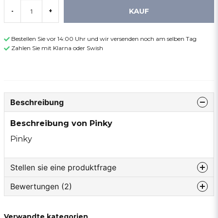
KAUF
-
+
Bestellen Sie vor 14:00 Uhr und wir versenden noch am selben Tag
Zahlen Sie mit Klarna oder Swish
Beschreibung
Beschreibung von Pinky
Pinky
Stellen sie eine produktfrage
Bewertungen (2)
question
Fragen sie uns etwas zu diesem produkt...
Anton
Verwandte kategorien