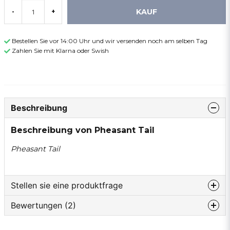
KAUF
-
+
Bestellen Sie vor 14:00 Uhr und wir versenden noch am selben Tag
Zahlen Sie mit Klarna oder Swish
Beschreibung
Beschreibung von Pheasant Tail
Pheasant Tail
Stellen sie eine produktfrage
Bewertungen (2)
question
Fragen sie uns etwas zu diesem produkt...