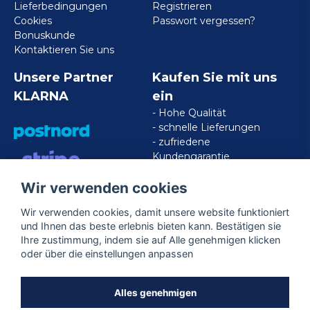
Lieferbedingungen
Registrieren
Cookies
Passwort vergessen?
Bonuskunde
Kontaktieren Sie uns
Unsere Partner
Kaufen Sie mit uns
KLARNA
ein
- Hohe Qualität
- schnelle Lieferungen
- zufriedene
Kundengarantie
Wir verwenden cookies
VISA/MASTERCARD/AMERICAN
EXPRESS
Wir verwenden cookies, damit unsere website funktioniert
und Ihnen das beste erlebnis bieten kann. Bestätigen sie
Ihre zustimmung, indem sie auf Alle genehmigen klicken
Folgen Sie uns
oder über die einstellungen anpassen
Facebook
Alles genehmigen