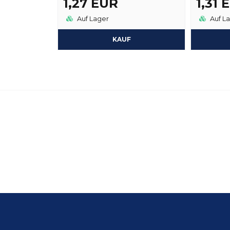
1,27 EUR
1,31 
Auf Lager
Auf L
KAUF