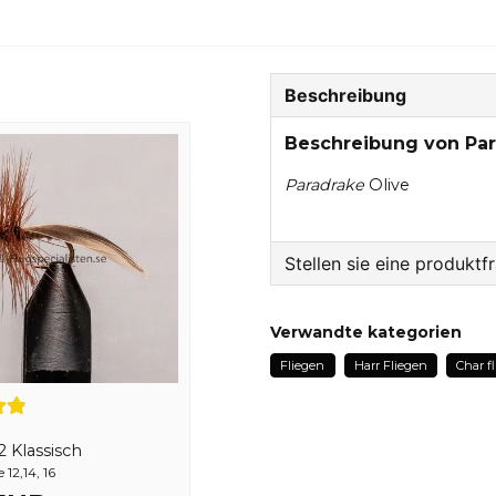
Beschreibung
Beschreibung von Par
Paradrake
Olive
Stellen sie eine produktf
question
Fragen sie uns etwas z
Verwandte kategorien
Fliegen
Harr Fliegen
Char f
name
Name
2 Klassisch
12,14, 16