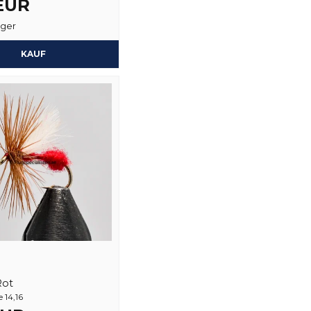
 EUR
ager
Ja, sie können mein
KAUF
Rot
 14,16