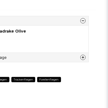
adrake Olive
rage
u diesem produkt...
liegen
Trockenfliegen
Forellenfliegen
email
E-Mail addresse