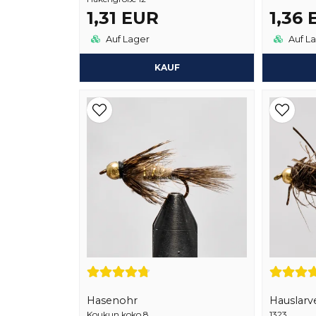
1,31 EUR
1,36
Auf Lager
Auf L
KAUF
Hasenohr
Hauslarv
Koukun koko 8
1323