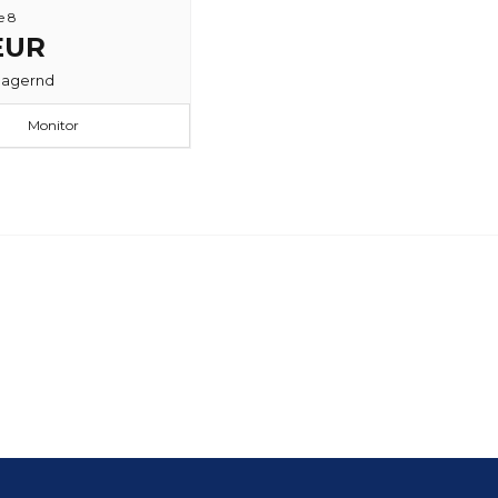
e 8
 EUR
lagernd
Monitor