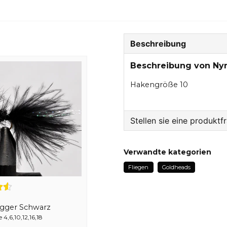
Beschreibung
Beschreibung von Ny
Hakengröße 10
Stellen sie eine produktf
question
Fragen sie uns etwas z
Verwandte kategorien
Fliegen
Goldheads
name
Name
ugger Schwarz
4,6,10,12,16,18