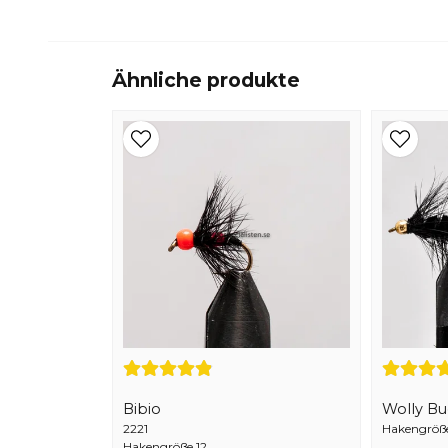
Ähnliche produkte
Bibio
Wolly B
2221
Hakengröße 
Hakengröße 12