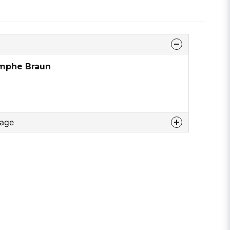
mphe Braun
rage
u diesem produkt...
email
E-Mail addresse