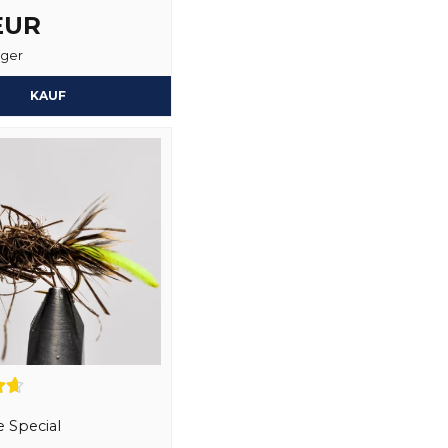
 EUR
Ja, sie können mein
ager
KAUF
e Special