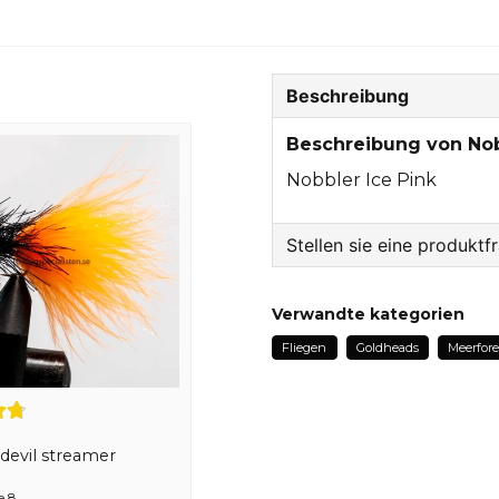
Beschreibung
Beschreibung von Nob
Nobbler Ice Pink
Stellen sie eine produktf
question
Fragen sie uns etwas z
Verwandte kategorien
Fliegen
Goldheads
Meerfore
name
Name
devil streamer
e 8