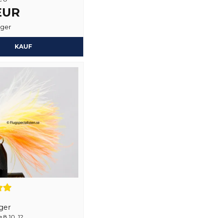
 EUR
Ja, sie können mein
ager
KAUF
ger
8,10, 12