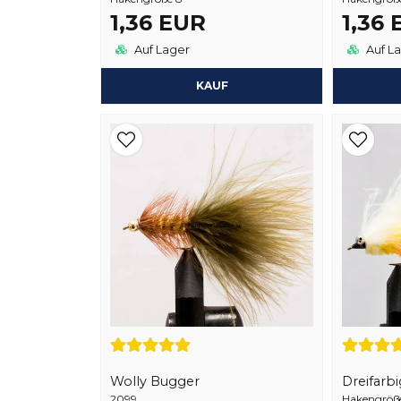
1,36 EUR
1,36
Auf Lager
Auf L
KAUF
Wolly Bugger
Dreifarbi
2099
Hakengröße 