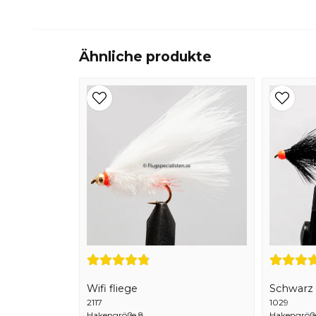
Ähnliche produkte
Wifi fliege
Schwarz 
2117
1029
Hakengröße 8
Hakengröß