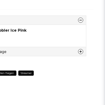
bler Ice Pink
rage
u diesem produkt...
llen fliegen
Streamer
email
E-Mail addresse