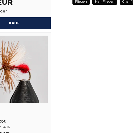
 EUR
Fliegen
Harr Fliegen
Char f
name
Name
ager
KAUF
Ja, sie können mein
Rot
 14,16