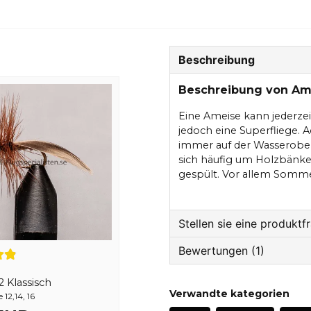
Beschreibung
Beschreibung von Am
Eine Ameise kann jederzei
jedoch eine Superfliege. A
immer auf der Wasserobe
sich häufig um Holzbänke
gespült. Vor allem Somm
Stellen sie eine produktf
Bewertungen (1)
question
Fragen sie uns etwas z
2 Klassisch
Tapio
Verwandte kategorien
12,14, 16
vor 3 Jahren