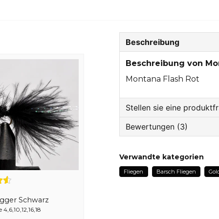
Beschreibung
Beschreibung von Mon
Montana Flash Rot
Stellen sie eine produktf
Bewertungen (3)
question
Fragen sie uns etwas z
Anonym
Verwandte kategorien
vor 2 Monaten
Fliegen
Barsch Fliegen
Gol
Klassisk, ett måste i varje
name
bombarda .
Name
ugger Schwarz
Anonym
4,6,10,12,16,18
vor 8 Monaten