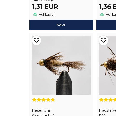
1,31 EUR
1,36
Auf Lager
Auf L
KAUF
Hasenohr
Hauslarv
Koukun koko 8
1323