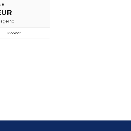
e 8
 EUR
lagernd
Monitor