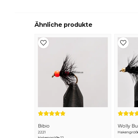
Ähnliche produkte
Bibio
Wolly B
2221
Hakengröße 
Hakengröße 12