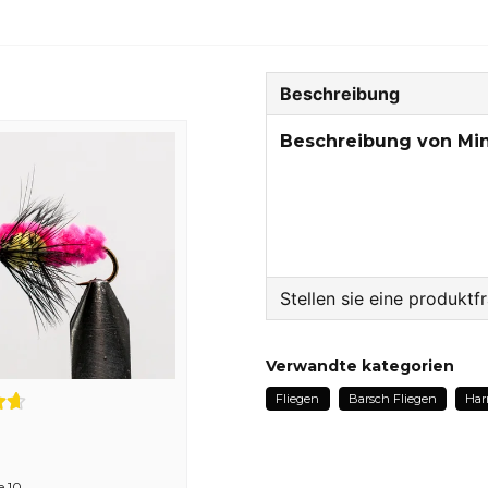
Beschreibung
Beschreibung von Min
Stellen sie eine produktf
question
Fragen sie uns etwas z
Verwandte kategorien
Fliegen
Barsch Fliegen
Har
name
Name
e 10