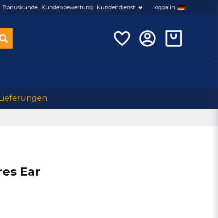
Bonuskunde
Kundenbewertung
Kundendienst
Logga in
 Lieferungen
res Ear