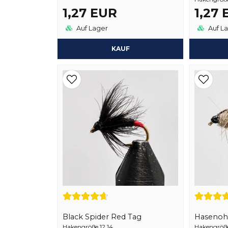
1,27 EUR
1,27
Auf Lager
Auf L
KAUF
Black Spider Red Tag
Hasenoh
Hakengröße 12,14
Hakengröße 1