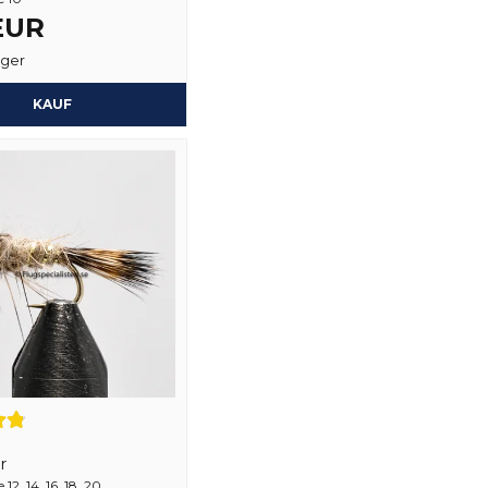
 EUR
ager
Ja, sie können mein
KAUF
r
2, 14, 16, 18, 20