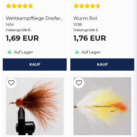
Wettkampffliege Dreifarbig
Wurm Rot
1454
1038
Hakengröße 8
Hakengröße 6
1,69 EUR
1,76 EUR
Frage senden
Auf Lager
Auf Lager
KAUF
KAUF