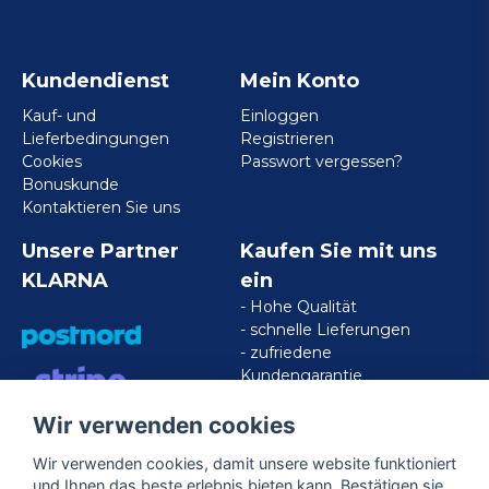
Kundendienst
Mein Konto
Kauf- und
Einloggen
Lieferbedingungen
Registrieren
Cookies
Passwort vergessen?
Bonuskunde
Kontaktieren Sie uns
Unsere Partner
Kaufen Sie mit uns
KLARNA
ein
- Hohe Qualität
- schnelle Lieferungen
- zufriedene
Kundengarantie
Wir verwenden cookies
VISA/MASTERCARD/AMERICAN
EXPRESS
Wir verwenden cookies, damit unsere website funktioniert
und Ihnen das beste erlebnis bieten kann. Bestätigen sie