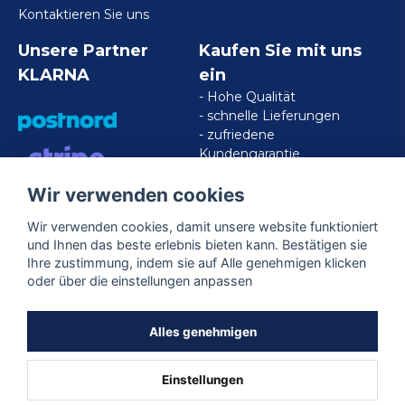
Kontaktieren Sie uns
Unsere Partner
Kaufen Sie mit uns
KLARNA
ein
- Hohe Qualität
- schnelle Lieferungen
- zufriedene
Kundengarantie
Wir verwenden cookies
VISA/MASTERCARD/AMERICAN
EXPRESS
Wir verwenden cookies, damit unsere website funktioniert
und Ihnen das beste erlebnis bieten kann. Bestätigen sie
Ihre zustimmung, indem sie auf Alle genehmigen klicken
Folgen Sie uns
oder über die einstellungen anpassen
Facebook
Alles genehmigen
Einstellungen