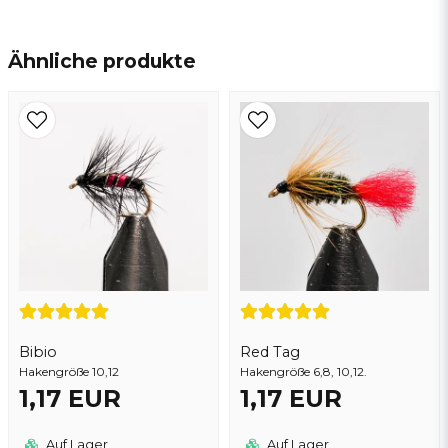
name
Name
Ähnliche produkte
email
E-Mail addresse
Ja, sie können meine frage veröffentlichen
Bibio
Red Tag
Hakengröße 10,12
Hakengröße 6,8, 10,12.
1,17 EUR
1,17 EUR
Frage senden
Auf Lager
Auf Lager