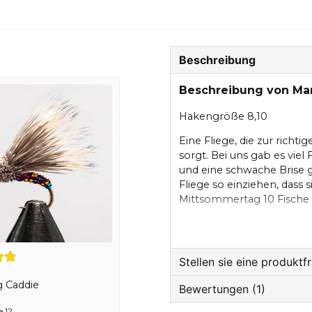
Beschreibung
Beschreibung von Ma
Hakengröße 8,10
Eine Fliege, die zur richt
sorgt. Bei uns gab es viel
und eine schwache Brise g
Fliege so einziehen, dass 
Mittsommertag 10 Fische
Marabou Muddler
Schwar
Stellen sie eine produktf
g Caddie
Bewertungen (1)
question
Fragen sie uns etwas z
 12