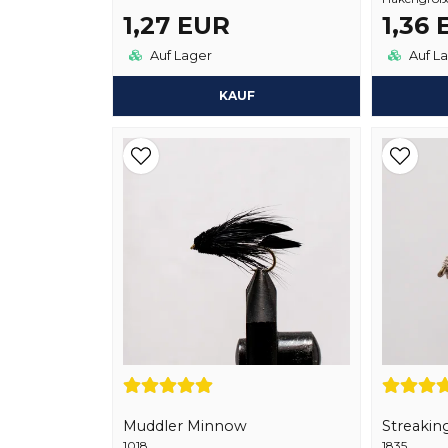
1,27 EUR
1,36
Auf Lager
Auf L
KAUF
Muddler Minnow
Streakin
1018
1835