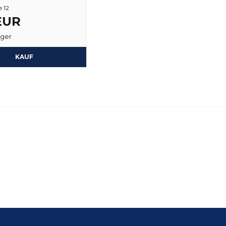
 12
 EUR
ager
KAUF