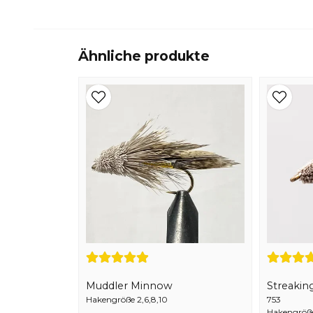
Ähnliche produkte
Muddler Minnow
Streakin
Hakengröße 2,6,8,10
753
Hakengröße