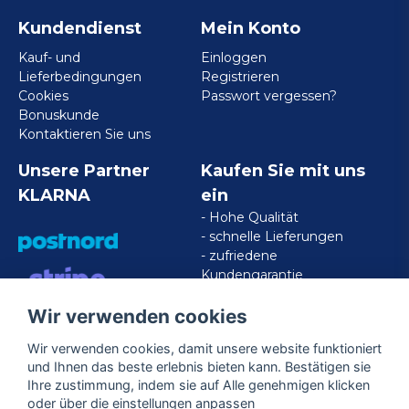
Kundendienst
Mein Konto
Kauf- und
Einloggen
Lieferbedingungen
Registrieren
Cookies
Passwort vergessen?
Bonuskunde
Kontaktieren Sie uns
Unsere Partner
Kaufen Sie mit uns
KLARNA
ein
- Hohe Qualität
- schnelle Lieferungen
- zufriedene
Kundengarantie
Wir verwenden cookies
VISA/MASTERCARD/AMERICAN
EXPRESS
Wir verwenden cookies, damit unsere website funktioniert
und Ihnen das beste erlebnis bieten kann. Bestätigen sie
Ihre zustimmung, indem sie auf Alle genehmigen klicken
Folgen Sie uns
oder über die einstellungen anpassen