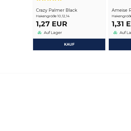
Crazy Palmer Black
Ameise 
Hakengröße 10,12,14
Hakengröße
1,27 EUR
1,31 
Auf Lager
Auf L
KAUF