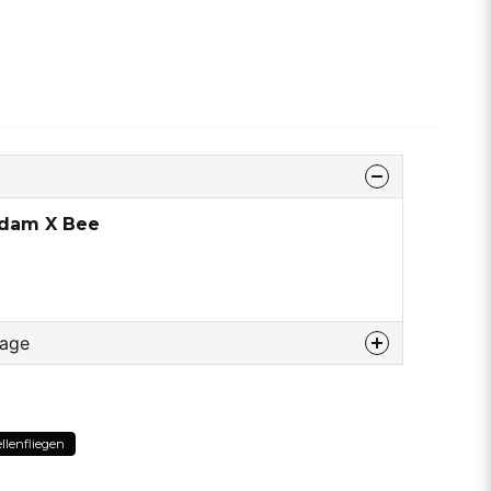
adam X Bee
rage
u diesem produkt...
ellenfliegen