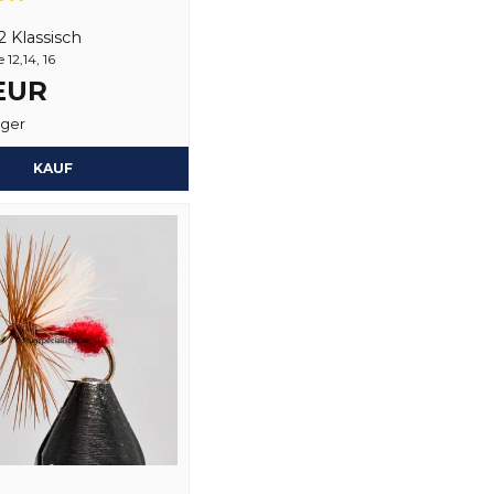
name
Name
2 Klassisch
12,14, 16
 EUR
ager
Ja, sie können mein
KAUF