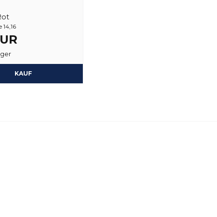
Rot
 14,16
EUR
ager
KAUF