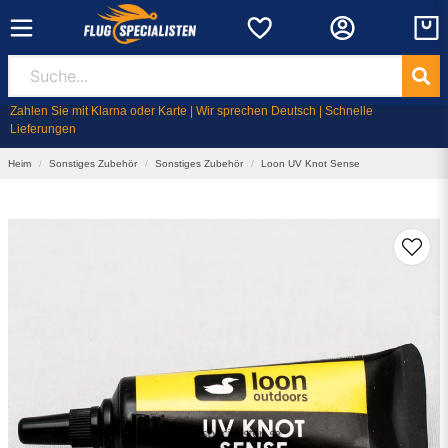
Zahlen Sie mit Klarna oder Karte | Wir sprechen Deutsch | Schnelle
Lieferungen
Heim
Sonstiges Zubehör
Sonstiges Zubehör
Loon UV Knot Sense