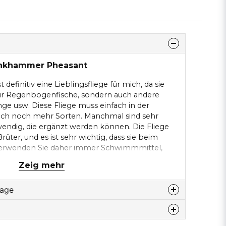
inkhammer Pheasant
definitiv eine Lieblingsfliege für mich, da sie
 nur Regenbogenfische, sondern auch andere
inge usw. Diese Fliege muss einfach in der
tlich noch mehr Sorten. Manchmal sind sehr
ndig, die ergänzt werden können. Die Fliege
rüter, und es ist sehr wichtig, dass sie beim
 Verwenden Sie daher immer Schwimmmittel,
wenden. Ich selbst finde Pulver hervorragend.
Zeig mehr
rflächenfilm hängen. In unserem See brauchen
rühren, sondern lassen sie nach einer schönen
rage
 liegen. So dünnes Vorfach wie möglich.
u diesem produkt...