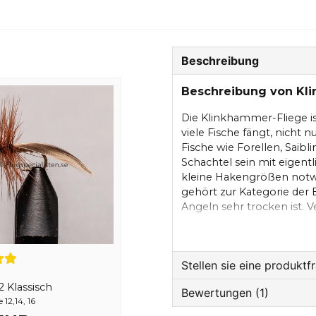
Beschreibung
Beschreibung von Kl
Die Klinkhammer-Fliege ist 
viele Fische fängt, nicht
Fische wie Forellen, Saibl
Schachtel sein mit eigen
kleine Hakengrößen notwe
gehört zur Kategorie der B
Angeln sehr trocken ist.
wenn Sie diese Fliege ver
Die Fliege sollte im Obe
Sie die Fliege nicht zu be
Stellen sie eine produktf
Präsentation einfach still
2 Klassisch
Bewertungen (1)
question
12,14, 16
Fragen sie uns etwas z