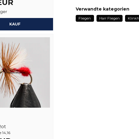
 EUR
James
Verwandte kategorien
ager
vor 1 Monat
Fliegen
Harr Fliegen
Klink
name
KAUF
Name
Ja, sie können mein
Rot
 14,16