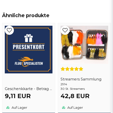
name
Name
Ähnliche produkte
email
E-Mail addresse
Ja, sie können meine frage veröffentlichen
Streamers Sammlung
2914
Geschenkkarte - Betrag auswählen
30 St. Streamers
9,11 EUR
42,8 EUR
Frage senden
Auf Lager
Auf Lager