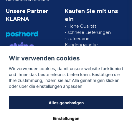
Unsere Partner
Kaufen Sie mit uns
KLARNA
ein
- Hohe Qualität
- schnelle Lieferungen
- zufriedene
Kundengarantie
Wir verwenden cookies
VISA/MASTERCARD/AMERICAN
EXPRESS
Wir verwenden cookies, damit unsere website funktioniert
und Ihnen das beste erlebnis bieten kann. Bestätigen sie
Ihre zustimmung, indem sie auf Alle genehmigen klicken
Folgen Sie uns
oder über die einstellungen anpassen
Facebook
Alles genehmigen
Einstellungen
Powered by Nyehandel AB