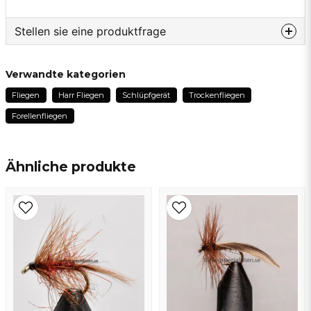
Stellen sie eine produktfrage
question
Fragen sie uns etwas zu diesem produkt...
Verwandte kategorien
Fliegen
Harr Fliegen
Schlüpfgerät
Trockenfliegen
Forellenfliegen
name
Name
Ähnliche produkte
email
E-Mail addresse
Ja, sie können meine frage veröffentlichen