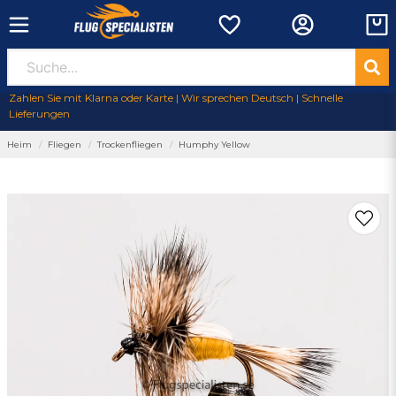
Zahlen Sie mit Klarna oder Karte | Wir sprechen Deutsch | Schnelle
Lieferungen
Heim
Fliegen
Trockenfliegen
Humphy Yellow