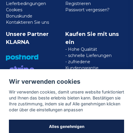
Lieferbedingungen
Registrieren
Cookies
Passwort vergessen?
Bonuskunde
Kontaktieren Sie uns
Unsere Partner
Kaufen Sie mit uns
KLARNA
ein
- Hohe Qualität
- schnelle Lieferungen
- zufriedene
Kundengarantie
Wir verwenden cookies
VISA/MASTERCARD/AMERICAN
EXPRESS
Wir verwenden cookies, damit unsere website funktioniert
und Ihnen das beste erlebnis bieten kann. Bestätigen sie
Ihre zustimmung, indem sie auf Alle genehmigen klicken
Folgen Sie uns
oder über die einstellungen anpassen
Facebook
Alles genehmigen