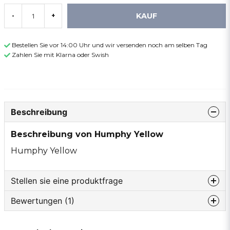
KAUF
-
+
Bestellen Sie vor 14:00 Uhr und wir versenden noch am selben Tag
Zahlen Sie mit Klarna oder Swish
Beschreibung
Beschreibung von Humphy Yellow
Humphy Yellow
Stellen sie eine produktfrage
Bewertungen (1)
question
Fragen sie uns etwas zu diesem produkt...
Fredrik