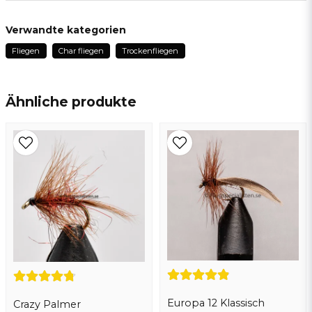
Anonym
Verwandte kategorien
vor 3 Jahren
Fliegen
Char fliegen
Trockenfliegen
name
Name
Ähnliche produkte
email
E-Mail addresse
Ja, sie können meine frage veröffentlichen
Europa 12 Klassisch
Crazy Palmer