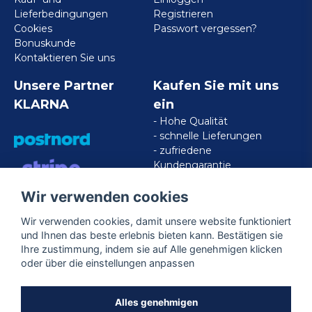
Lieferbedingungen
Registrieren
Cookies
Passwort vergessen?
Bonuskunde
Kontaktieren Sie uns
Unsere Partner
Kaufen Sie mit uns
KLARNA
ein
- Hohe Qualität
- schnelle Lieferungen
- zufriedene
Kundengarantie
Wir verwenden cookies
VISA/MASTERCARD/AMERICAN
EXPRESS
Wir verwenden cookies, damit unsere website funktioniert
und Ihnen das beste erlebnis bieten kann. Bestätigen sie
Ihre zustimmung, indem sie auf Alle genehmigen klicken
Folgen Sie uns
oder über die einstellungen anpassen
Facebook
Alles genehmigen