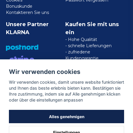
Cookies
Passwort vergessen?
Bonuskunde
Kontaktieren Sie uns
Unsere Partner
Kaufen Sie mit uns
KLARNA
ein
- Hohe Qualität
- schnelle Lieferungen
- zufriedene
Kundengarantie
Wir verwenden cookies
VISA/MASTERCARD/AMERICAN
EXPRESS
Wir verwenden cookies, damit unsere website funktioniert
und Ihnen das beste erlebnis bieten kann. Bestätigen sie
Ihre zustimmung, indem sie auf Alle genehmigen klicken
Folgen Sie uns
oder über die einstellungen anpassen
Facebook
Alles genehmigen
Einstellungen