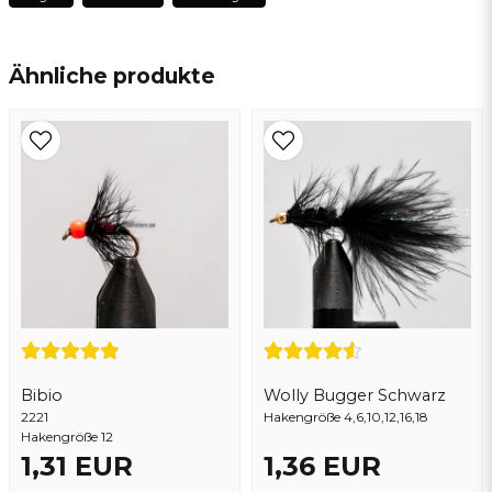
name
Name
Ähnliche produkte
email
E-Mail addresse
Ja, sie können meine frage veröffentlichen
Bibio
Wolly Bugger Schwarz
2221
Hakengröße 4,6,10,12,16,18
Hakengröße 12
1,31 EUR
1,36 EUR
Frage senden