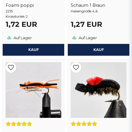
Foami poppi
Schaum 1 Braun
2215
Frage senden
Hakengröße 4,6
Krokstorlek 2
1,72 EUR
1,27 EUR
Auf Lager
Auf Lager
KAUF
KAUF