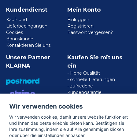
Kundendienst
Mein Konto
Kauf- und
Einloggen
Lieferbedingungen
Registrieren
Cookies
Passwort vergessen?
Bonuskunde
Kontaktieren Sie uns
Unsere Partner
Kaufen Sie mit uns
KLARNA
ein
- Hohe Qualität
- schnelle Lieferungen
- zufriedene
Kundengarantie
Wir verwenden cookies
VISA/MASTERCARD/AMERICAN
EXPRESS
Wir verwenden cookies, damit unsere website funktioniert
und Ihnen das beste erlebnis bieten kann. Bestätigen sie
Ihre zustimmung, indem sie auf Alle genehmigen klicken
Folgen Sie uns
oder über die einstellungen anpassen