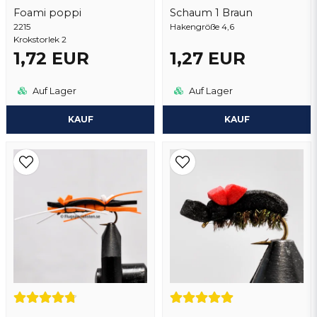
Foami poppi
Schaum 1 Braun
2215
Frage senden
Hakengröße 4,6
Krokstorlek 2
1,72 EUR
1,27 EUR
Auf Lager
Auf Lager
KAUF
KAUF