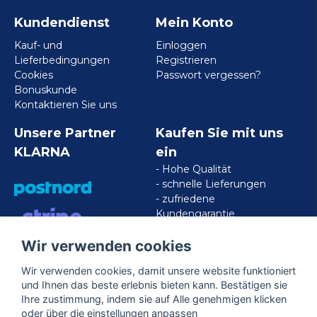
Kundendienst
Mein Konto
Kauf- und
Einloggen
Lieferbedingungen
Registrieren
Cookies
Passwort vergessen?
Bonuskunde
Kontaktieren Sie uns
Unsere Partner
Kaufen Sie mit uns
KLARNA
ein
- Hohe Qualität
- schnelle Lieferungen
- zufriedene
Kundengarantie
Wir verwenden cookies
VISA/MASTERCARD/AMERICAN
EXPRESS
Wir verwenden cookies, damit unsere website funktioniert
und Ihnen das beste erlebnis bieten kann. Bestätigen sie
Ihre zustimmung, indem sie auf Alle genehmigen klicken
Folgen Sie uns
oder über die einstellungen anpassen