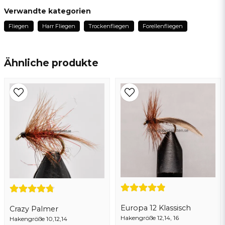
Claes Henry
Verwandte kategorien
vor 3 Monaten
Fliegen
Harr Fliegen
Trockenfliegen
Forellenfliegen
name
Ove
Name
vor 1 Jahr
Ähnliche produkte
Kent
email
vor 1 Jahr
E-Mail addresse
Anonym
vor 2 Jahren
Ja, sie können meine frage veröffentlichen
Europa 12 Klassisch
Crazy Palmer
Hakengröße 12,14, 16
Hakengröße 10,12,14
Frage senden