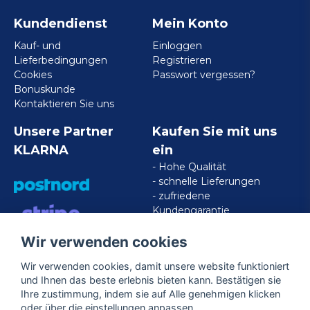
Kundendienst
Mein Konto
Kauf- und
Einloggen
Lieferbedingungen
Registrieren
Cookies
Passwort vergessen?
Bonuskunde
Kontaktieren Sie uns
Unsere Partner
Kaufen Sie mit uns
KLARNA
ein
- Hohe Qualität
- schnelle Lieferungen
- zufriedene
Kundengarantie
Wir verwenden cookies
VISA/MASTERCARD/AMERICAN
EXPRESS
Wir verwenden cookies, damit unsere website funktioniert
und Ihnen das beste erlebnis bieten kann. Bestätigen sie
Ihre zustimmung, indem sie auf Alle genehmigen klicken
Folgen Sie uns
oder über die einstellungen anpassen