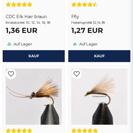
Frage senden
CDC Elk Hair braun
Ffly
Krokstorlek 10, 12, 14, 16, 18
Hakengröße 12,14,18
1,36 EUR
1,27 EUR
Auf Lager
Auf Lager
KAUF
KAUF