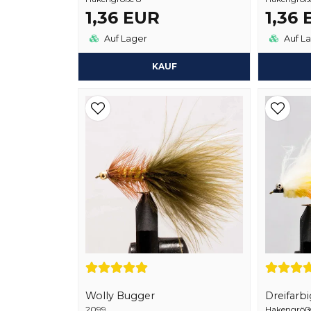
1,36 EUR
1,36
Auf Lager
Auf L
KAUF
Wolly Bugger
Dreifarbi
2099
Hakengröße 