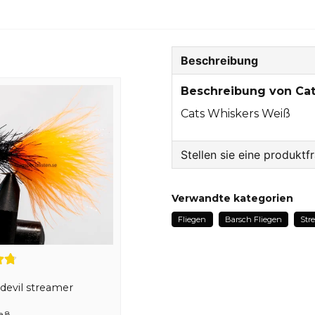
Beschreibung
Beschreibung von Ca
Cats Whiskers Weiß
Stellen sie eine produktf
question
Fragen sie uns etwas z
Verwandte kategorien
Fliegen
Barsch Fliegen
Str
name
Name
devil streamer
e 8