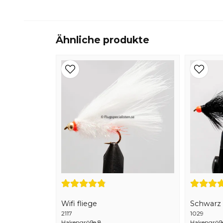
Ähnliche produkte
Wifi fliege
Schwarz 
2117
1029
Hakengröße 8
Hakengröß