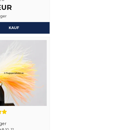
 EUR
Ja, sie können mein
ager
KAUF
ger
8,10, 12