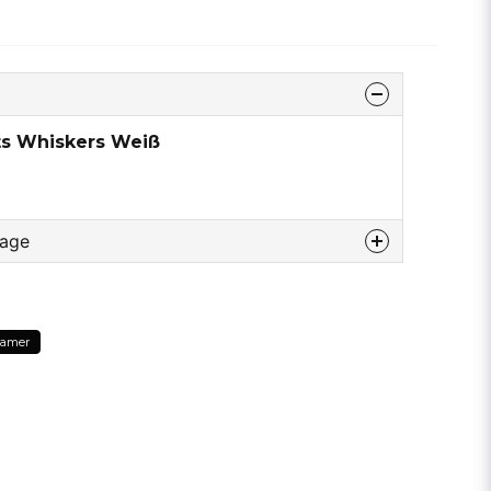
ts Whiskers Weiß
rage
u diesem produkt...
eamer
email
E-Mail addresse