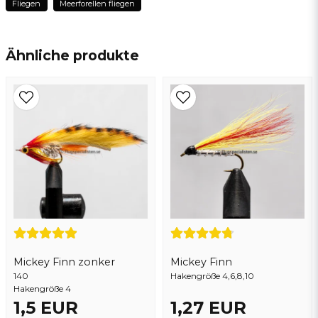
Fliegen
Meerforellen fliegen
name
Name
Ähnliche produkte
email
E-Mail addresse
Ja, sie können meine frage veröffentlichen
Mickey Finn zonker
Mickey Finn
140
Hakengröße 4,6,8,10
Hakengröße 4
1,5 EUR
1,27 EUR
Frage senden