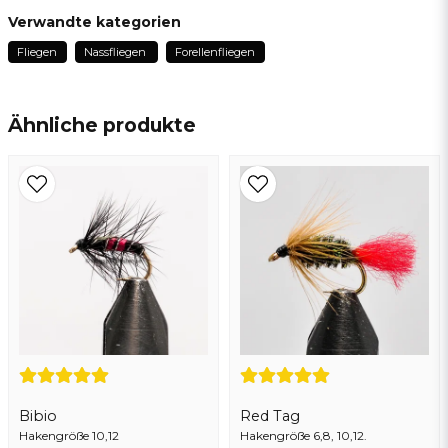
Thom
Verwandte kategorien
vor 9 Monaten
Fliegen
Nassfliegen
Forellenfliegen
name
Name
Ähnliche produkte
email
E-Mail addresse
Ja, sie können meine frage veröffentlichen
Bibio
Red Tag
Hakengröße 10,12
Frage senden
Hakengröße 6,8, 10,12.