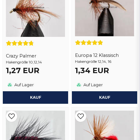
Kari
Ja, sie können meine frage veröffentlichen
vor 3 Jahren
Europa 12 Klassisch
Crazy Palmer
Hakengröße 12,14, 16
Hakengröße 10,12,14
Frage senden
1,27 EUR
1,34 EUR
Auf Lager
Auf Lager
KAUF
KAUF