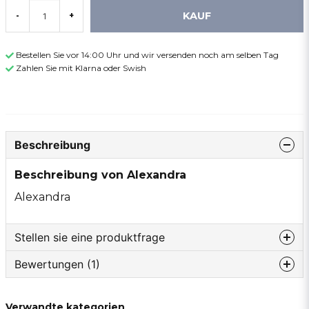
KAUF
-
+
Bestellen Sie vor 14:00 Uhr und wir versenden noch am selben Tag
Zahlen Sie mit Klarna oder Swish
Beschreibung
Beschreibung von Alexandra
Alexandra
Stellen sie eine produktfrage
Bewertungen (1)
question
Fragen sie uns etwas zu diesem produkt...
Yvonne
Verwandte kategorien