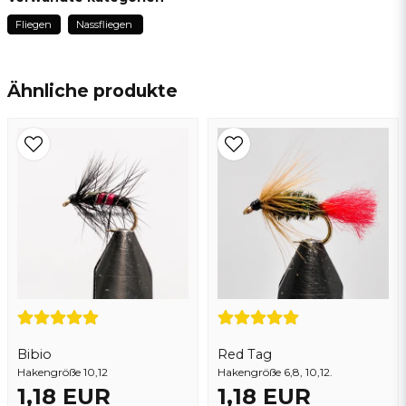
vor 2 Jahren
Fliegen
Nassfliegen
name
Name
Ähnliche produkte
email
E-Mail addresse
Ja, sie können meine frage veröffentlichen
Bibio
Red Tag
Hakengröße 10,12
Frage senden
Hakengröße 6,8, 10,12.
1,18 EUR
1,18 EUR