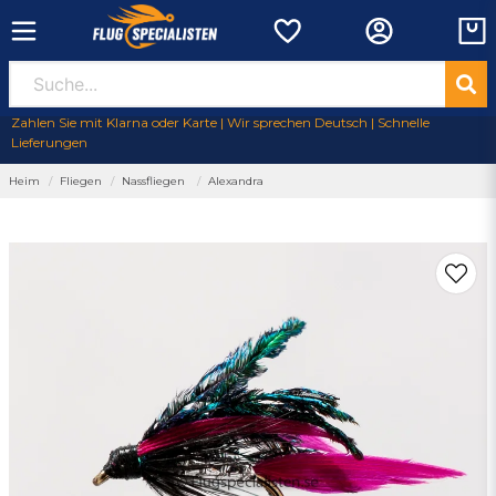
Zahlen Sie mit Klarna oder Karte | Wir sprechen Deutsch | Schnelle
Lieferungen
Heim
Fliegen
Nassfliegen
Alexandra